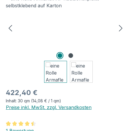
Regulärer Preis:
422,40 €
Inhalt:
30 qm
(14,08 € / 1 qm)
Preise inkl. MwSt. zzgl. Versandkosten
Durchschnittliche Bewertung von 4.5 von 5 Sternen
1 Bewertung