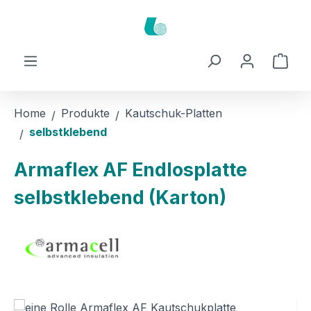
Zum Hauptinhalt springen
Ware
Home
Produkte
Kautschuk-Platten
selbstklebend
Armaflex AF Endlosplatte
selbstklebend (Karton)
Bildergalerie überspringen