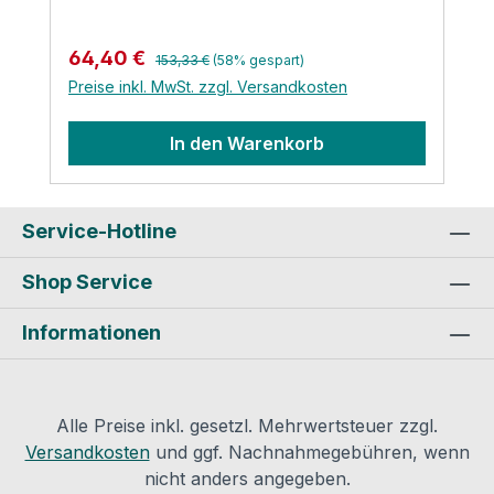
(520 und 625) sauber verarbeiten und
dosieren zu können: Die Pinselaufsätze
Regulärer Preis:
Verkaufspreis:
64,40 €
153,33 €
(58% gespart)
sind austauschbar und erhältlich bei uns.
Preise inkl. MwSt. zzgl. Versandkosten
Die Reinigung erfolgt mit Armaflex-
Spezialreiniger. Durch eine Schutzkappe
In den Warenkorb
auf dem Pinsel wird die Austrocknung
verhindert. Kein loser Pinsel liegt mehr im
Schmutz. Produktsicherheit und
Kontaktinformationen des
Service-Hotline
Herstellers:Armacell GmbH Robert Bosch
Shop Service
Straße 10 48153 Münster Mail:
info.de@armacell.com
Informationen
Alle Preise inkl. gesetzl. Mehrwertsteuer zzgl.
Versandkosten
und ggf. Nachnahmegebühren, wenn
nicht anders angegeben.