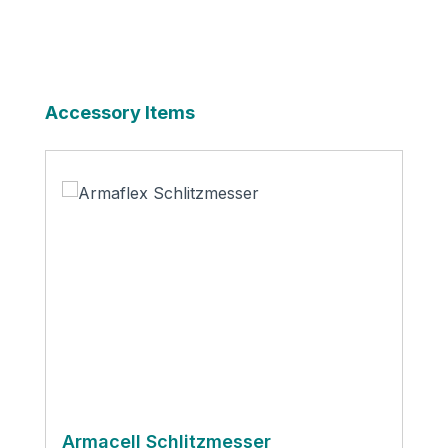
Produktgalerie überspringen
Accessory Items
Armacell Schlitzmesser