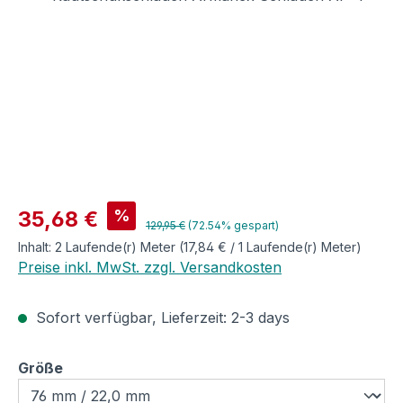
Verkaufspreis:
%
35,68 €
Regulärer Preis:
129,95 €
(72.54% gespart)
Inhalt:
2 Laufende(r) Meter
(17,84 € / 1 Laufende(r) Meter)
Preise inkl. MwSt. zzgl. Versandkosten
Sofort verfügbar, Lieferzeit: 2-3 days
auswählen
Größe