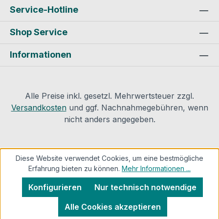
Sicherheitskomfort (im Gegensatz zu
Service-Hotline
einem einfachen Messer) ohne Werkzeug
Shop Service
zum Klingentausch zerlegbar
unverzichtbar für professionelles
Informationen
Arbeiten Produktsicherheit und
Kontaktinformationen des Herstellers:
Armacell GmbH Robert Bosch Straße
10 48153
Alle Preise inkl. gesetzl. Mehrwertsteuer zzgl.
MünsterMail: info.de@armacell.com
Versandkosten
und ggf. Nachnahmegebühren, wenn
nicht anders angegeben.
Diese Website verwendet Cookies, um eine bestmögliche
Erfahrung bieten zu können.
Mehr Informationen ...
Konfigurieren
Nur technisch notwendige
Alle Cookies akzeptieren