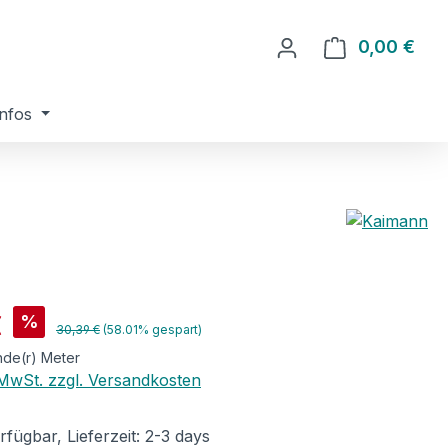
0,00 €
Ware
nfos
is:
€
%
Regulärer Preis:
30,39 €
(58.01% gespart)
nde(r) Meter
. MwSt. zzgl. Versandkosten
fügbar, Lieferzeit: 2-3 days