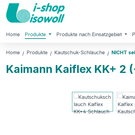
m Hauptinhalt springen
Zur Suche springen
Zur Hauptnavigation springen
Home
Produkte
Produkte nach Einsatzgebiet
P
Home
Produkte
Kautschuk-Schläuche
NICHT se
Kaimann Kaiflex KK+ 2
Bildergalerie überspringen