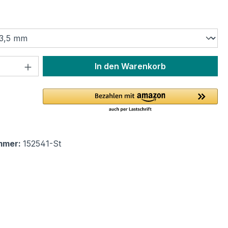
ählen
 Anzahl: Gib den gewünschten Wert ein 
In den Warenkorb
mmer:
152541-St