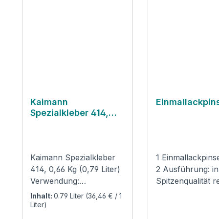
Kaimann
Einmallackpin
Spezialkleber 414,
0,66 Kg (0,79 Liter)
Kaimann Spezialkleber
1 Einmallackpins
414, 0,66 Kg (0,79 Liter)
2 Ausführung: in
Verwendung:
Spitzenqualität r
Toluolfreier
helle Chinabors
Inhalt:
0.79 Liter
(36,46 € / 1
Spezialklebstoff zum
geschüsselte Bo
Liter)
Verkleben von flexiblem
Borstenbreite c