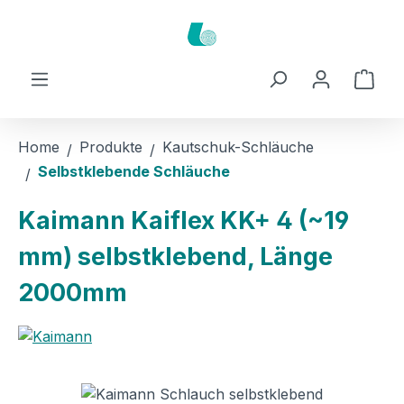
Zum Hauptinhalt springen
Ware
Home
Produkte
Kautschuk-Schläuche
Selbstklebende Schläuche
Kaimann Kaiflex KK+ 4 (~19
mm) selbstklebend, Länge
2000mm
Bildergalerie überspringen