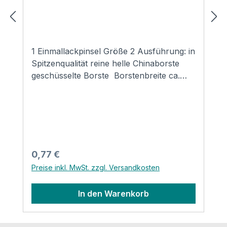
1 Einmallackpinsel Größe 2 Ausführung: in
Spitzenqualität reine helle Chinaborste
geschüsselte Borste Borstenbreite ca.
20mm Weißblechzwinge roher Holzstiel
Regulärer Preis:
0,77 €
Preise inkl. MwSt. zzgl. Versandkosten
In den Warenkorb