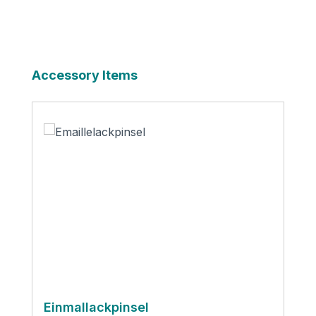
Produktgalerie überspringen
Accessory Items
Einmallackpinsel