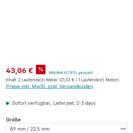
Verkaufspreis:
%
43,06 €
Regulärer Preis:
133,76 €
(67.81% gespart)
Inhalt:
2 Laufende(r) Meter
(21,53 € / 1 Laufende(r) Meter)
Preise inkl. MwSt. zzgl. Versandkosten
Sofort verfügbar, Lieferzeit: 2-3 days
auswählen
Größe