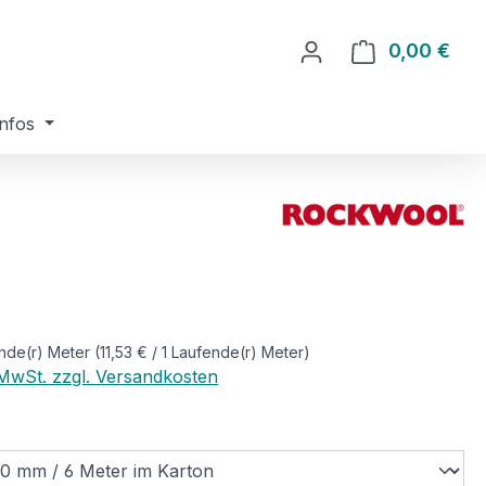
0,00 €
Ware
nfos
eis:
nde(r) Meter
(11,53 € / 1 Laufende(r) Meter)
. MwSt. zzgl. Versandkosten
ählen