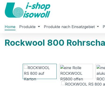
m Hauptinhalt springen
Zur Suche springen
Zur Hauptnavigation springen
Home
Produkte
Produkte nach Einsatzgebiet
P
Rockwool 800 Rohrschal
Bildergalerie überspringen