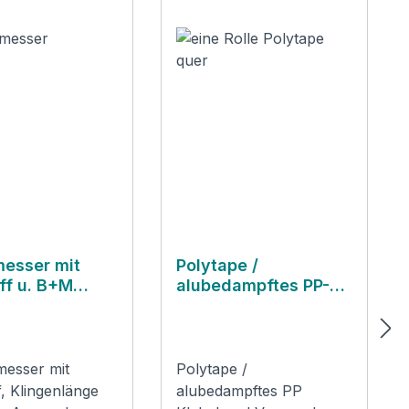
messer mit
Polytape /
ff u. B+M
alubedampftes PP-
Klebeband
rmesser mit
Polytape /
f, Klingenlänge
alubedampftes PP