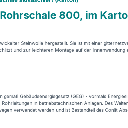
chale alukaschiert (Karton)"
 Rohrschale 800, im Kart
kelter Steinwolle hergestellt. Sie ist mit einer gitternetz
schlitzt und zur leichteren Montage auf der Innenwandung e
emäß Gebäudeenergiegesetz (GEG) - vormals Energieein
 Rohrleitungen in betriebstechnischen Anlagen. Des Weit
egen verwendet werden und ist Bestandteil des Conlit Abs