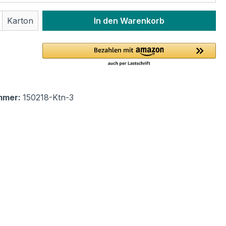
 Anzahl: Gib den gewünschten Wert ein 
Karton
In den Warenkorb
mmer:
150218-Ktn-3