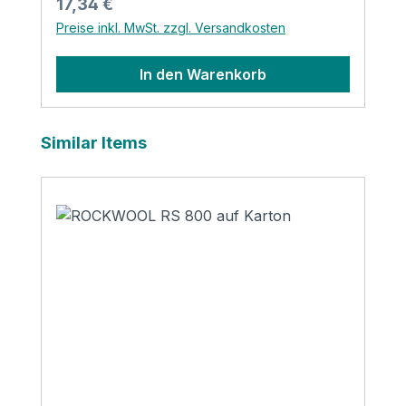
Regulärer Preis:
17,34 €
Kunstleder
Preise inkl. MwSt. zzgl. Versandkosten
In den Warenkorb
Produktgalerie überspringen
Similar Items