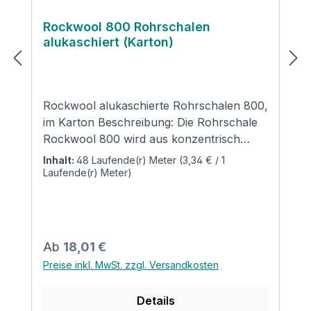
Rockwool 800 Rohrschalen
alukaschiert (Karton)
Rockwool alukaschierte Rohrschalen 800,
im Karton Beschreibung: Die Rohrschale
Rockwool 800 wird aus konzentrisch
gewickelter Steinwolle hergestellt. Sie ist
Inhalt:
48 Laufende(r) Meter
(3,34 € / 1
mit einer gitternetzverstärkten, reißfesten
Laufende(r) Meter)
Aluminium-Sandwich-Folie mit
selbstklebender Überlappung kaschiert,
einseitig aufgeschlitzt und zur leichteren
Montage auf der Innenwandung
Regulärer Preis:
Ab
18,01 €
eingesägt. Anwendung: Wärmedämmung
Preise inkl. MwSt. zzgl. Versandkosten
von Heizungs- und Warmwasserrohren
gemäß Gebäudeenergiegesetz (GEG) -
Details
vormals Energieeinsparverordnung