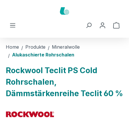
Zum Hauptinhalt springen
Ware
Home
Produkte
Mineralwolle
Alukaschierte Rohrschalen
Rockwool Teclit PS Cold
Rohrschalen,
Dämmstärkenreihe Teclit 60 %