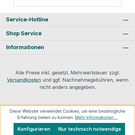
(EnEV), Trinkwasserrohrleitungen gemäß
DIN 1988-200:2015-05, Solarleitungen
sowie von Rohrleitungen in
Service-Hotline
betriebstechnischen Anlagen. Des
Shop Service
Weiteren kann die Rockwool 800 als
Brandschutzbekleidung von brennbaren
Informationen
Rohrleitungen in Flucht- und
Rettungswegen verwendet werden und ist
Bestandteil des Conlit
Abschottungssystems und wird dort als
Alle Preise inkl. gesetzl. Mehrwertsteuer zzgl.
weiterführende Dämmung benötigt.
Versandkosten
und ggf. Nachnahmegebühren, wenn
Vorteile: mit dem Blauen Engel
nicht anders angegeben.
ausgezeichnetnichtbrennbar, wärme- und
schalldämmend wasserabweisendschnelle
und einfache Montage auch für
Diese Website verwendet Cookies, um eine bestmögliche
ungeübteauch für Edelstahlleitungen
Erfahrung bieten zu können.
Mehr Informationen ...
geeignet Technische Daten: Euroklasse
A2- s1, d0; DIN EN 13501-1 Schmelzpunkt
Konfigurieren
Nur technisch notwendige
> 1000 °C; DIN 4102-17