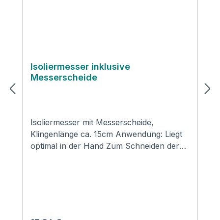
Isoliermesser inklusive
Messerscheide
Isoliermesser mit Messerscheide,
Klingenlänge ca. 15cm Anwendung: Liegt
optimal in der Hand Zum Schneiden der
Isolierung Mineralwolle wie auch
Kautschuk Stabile Verbindung mit
Quernieten zwischen Schaft und Klinge
für perfektes Arbeiten ideal für
Isolierarbeiten Inklusive passender
Messerscheide mit Gürtelbefestigung aus