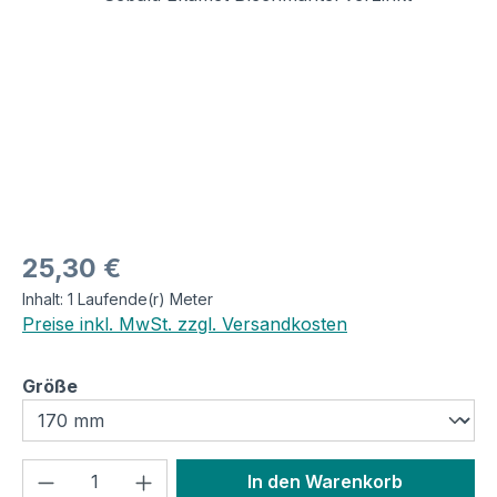
Regulärer Preis:
25,30 €
Inhalt:
1 Laufende(r) Meter
Preise inkl. MwSt. zzgl. Versandkosten
auswählen
Größe
Produkt Anzahl: Gib den gewünschten We
In den Warenkorb