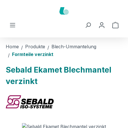
Zum Hauptinhalt springen
Ware
Home
Produkte
Blech-Ummantelung
Formteile verzinkt
Sebald Ekamet Blechmantel
verzinkt
Bildergalerie überspringen